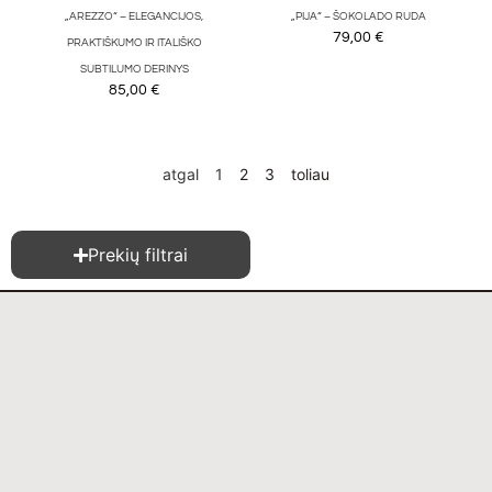
„AREZZO“ – ELEGANCIJOS,
„PIJA“ – ŠOKOLADO RUDA
79,00
€
PRAKTIŠKUMO IR ITALIŠKO
SUBTILUMO DERINYS
85,00
€
atgal
1
2
3
toliau
Prekių filtrai