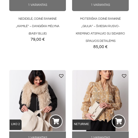
1 VARIANTAS
1 VARIANTAS
NEDIDELĖ, ODINĖ RANKINĖ
MOTERIŠKA ODINĖ RANKINĖ
„KAMILĖ“ – DANGIŠKA MĖLYNA
„GIULIA“ – ŠVIESIAI RUSVO-
(BABY BLUE)
KREMINIO ATSPALVIO SU SIDABRO
79,00
€
SPALVOS DETALĖMIS
85,00
€
LIKO 2
NETURIME
1 VARIANTAS
1 VARIANTAS