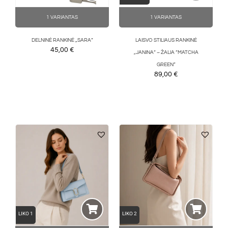
1 VARIANTAS
1 VARIANTAS
DELNINĖ RANKINĖ „SARA“
LAISVO STILIAUS RANKINĖ
45,00
€
„JANINA“ – ŽALIA “MATCHA
GREEN”
89,00
€
LIKO 1
LIKO 2