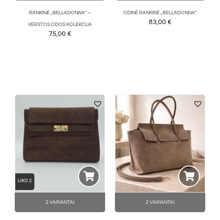
RANKINĖ „BELLADONNA“ –
ODINĖ RANKINĖ „BELLADONNA“
83,00
€
VERSTOS ODOS KOLEKCIJA
75,00
€
LIKO 2
2 VARIANTAI
2 VARIANTAI