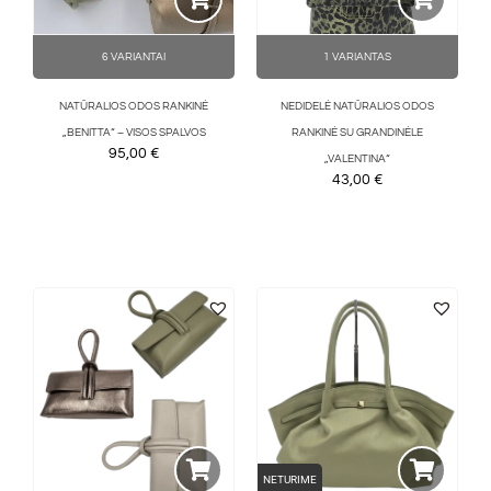
6 VARIANTAI
1 VARIANTAS
NATŪRALIOS ODOS RANKINĖ
NEDIDELĖ NATŪRALIOS ODOS
„BENITTA“ – VISOS SPALVOS
RANKINĖ SU GRANDINĖLE
95,00
€
„VALENTINA“
43,00
€
NETURIME