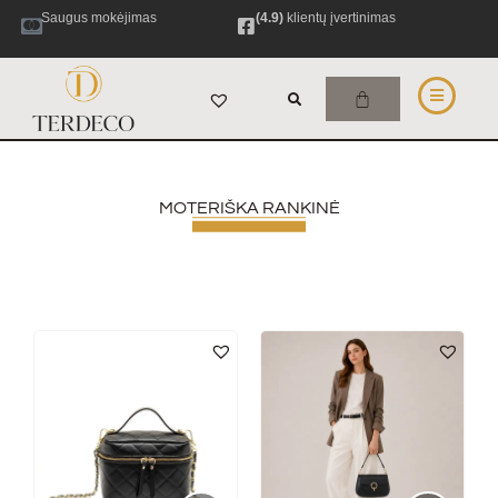
Saugus mokėjimas
(4.9)
klientų įvertinimas
MOTERIŠKA RANKINĖ