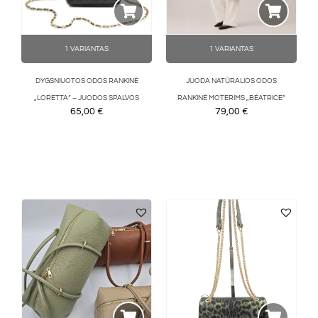
1 VARIANTAS
1 VARIANTAS
DYGSNIUOTOS ODOS RANKINĖ
JUODA NATŪRALIOS ODOS
„LORETTA“ – JUODOS SPALVOS
RANKINĖ MOTERIMS „BÉATRICE“
65,00
€
79,00
€