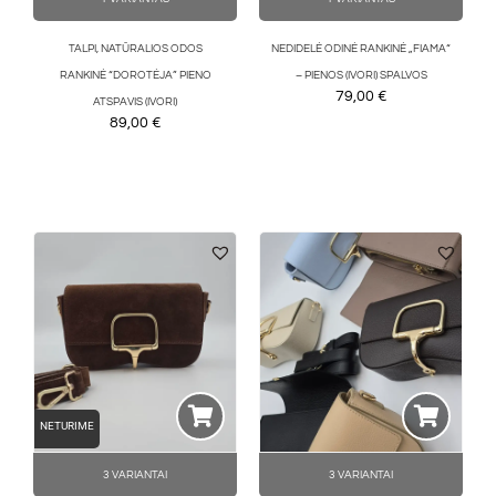
TALPI, NATŪRALIOS ODOS
NEDIDELĖ ODINĖ RANKINĖ „FIAMA“
RANKINĖ “DOROTĖJA” PIENO
– PIENOS (IVORI) SPALVOS
79,00
€
ATSPAVIS (IVORI)
89,00
€
NETURIME
3 VARIANTAI
3 VARIANTAI