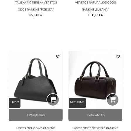
ITALIŠKA MOTERIŠKA VERSTOS
VERSTOS NATŪRALIOS ODOS
ODOS RANKINĖ “FIZENZA”
RANKINĖ „SUSANA“
99,00
€
116,00
€
LIKO 2
NETURIME
1 VARIANTAS
1 VARIANTAS
MOTERIŠKA ODINĖ RANKINĖ
LYGIOS ODOS NEDIDELĖ RANKINĖ