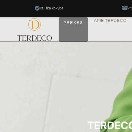
Itališka kokybė
Pr
APIE TERDECO
PREKĖS
TERDECO