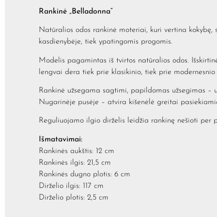
Rankinė „Belladonna“
Natūralios odos rankinė moteriai, kuri vertina kokybę, 
kasdienybėje, tiek ypatingomis progomis.
Modelis pagamintas iš tvirtos natūralios odos. Išskirtin
lengvai dera tiek prie klasikinio, tiek prie modernesnio 
Rankinė užsegama sagtimi, papildomas užsegimas – užt
Nugarinėje pusėje – atvira kišenėlė greitai pasiekiami
Reguliuojamo ilgio dirželis leidžia rankinę nešioti per 
Išmatavimai:
Rankinės aukštis: 12 cm
Rankinės ilgis: 21,5 cm
Rankinės dugno plotis: 6 cm
Dirželio ilgis: 117 cm
Dirželio plotis: 2,5 cm