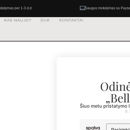
istatymas per 1-3 d.d.
Saugus mokėjimas su Pays
KAS NAUJO?
DUK
KONTAKTAI
Odinė
„Bel
Šiuo metu pristatymo l
8
spalva