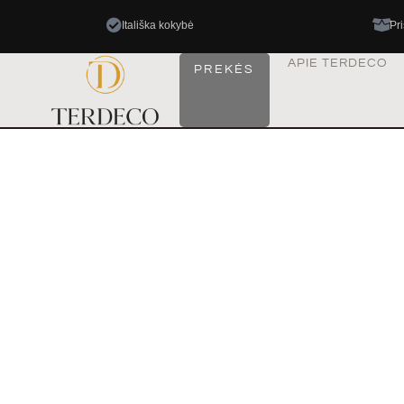
Itališka kokybė
Pr
APIE TERDECO
PREKĖS