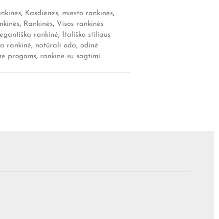
ankinės
,
Kasdienės, miesto rankinės
,
nkinės
,
Rankinės
,
Visos rankinės
legantiška rankinė
,
Itališko stiliaus
ka rankinė
,
natūrali oda
,
odinė
nė progoms
,
rankinė su sagtimi