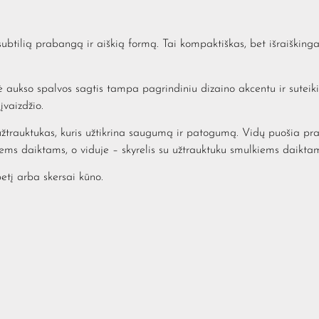
subtilią prabangą ir aiškią formą. Tai kompaktiškas, bet išraiškinga
ė aukso spalvos sagtis tampa pagrindiniu dizaino akcentu ir suteikia
įvaizdžio.
rauktukas, kuris užtikrina saugumą ir patogumą. Vidų puošia pra
ems daiktams, o viduje – skyrelis su užtrauktuku smulkiems daiktams
petį arba skersai kūno.