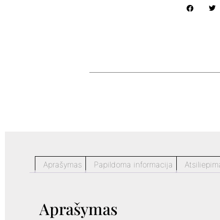
Aprašymas
Papildoma informacija
Atsiliepim
Aprašymas