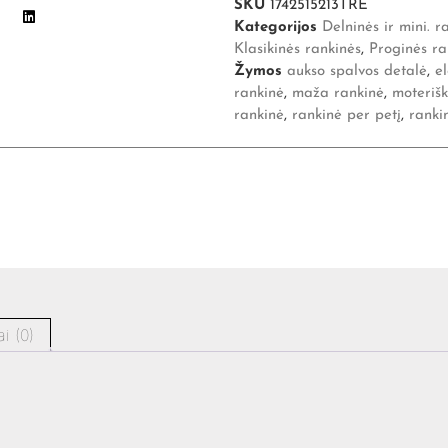
SKU
1742515213TRE
Kategorijos
Delninės ir mini. r
Klasikinės rankinės
,
Proginės ra
Žymos
aukso spalvos detalė
,
e
rankinė
,
maža rankinė
,
moteriš
rankinė
,
rankinė per petį
,
ranki
ai (0)