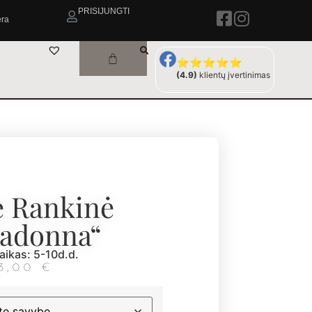
PRISIJUNGTI
era
⭐⭐⭐⭐⭐
(4.9)
klientų įvertinimas
 Rankinė
ladonna“
aikas: 5-10d.d.
3,00
€