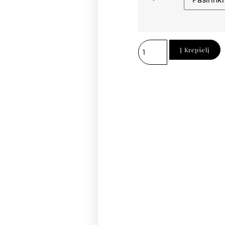
Į Krepšelį