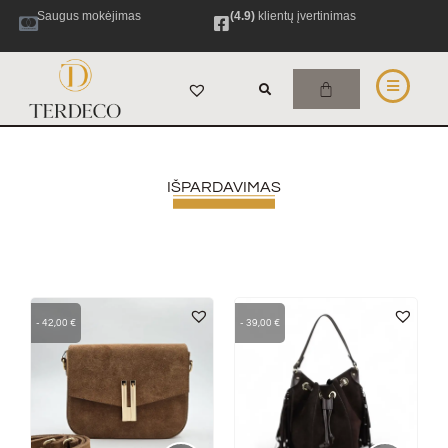
Saugus mokėjimas
(4.9)
klientų įvertinimas
IŠPARDAVIMAS
-
42,00
€
-
39,00
€