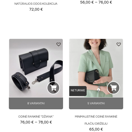
56,00
€
–
76,00
€
NATŪRALIOS ODOS KOLEKCIJA
72,00
€
NETURIME
8 VARIANTAI
5 VARIANTAI
ODINĖ RANKINĖ “DŽIANA”
MINIMALISTINĖ ODINĖ RANKINĖ
76,00
€
–
78,00
€
PLAČIU DIRŽELIU
65,00
€