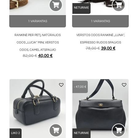
NETURIME
1 VARIANTAS
1 VARIANTAS
RANKINĖ PER PETĮ, NATŪRALIOS
VERSTOS ODOS RANKINĖ „LUNA“,
ODOS „LUCIA“ MINI, VERSTOS
ESPRESSO RUDOS SPALVOS
78,00
€
39,00
€
ODOS, CAMEL ATSPALVIO
82,00
€
40,00
€
-
47,00
€
LIKO 2
NETURIME