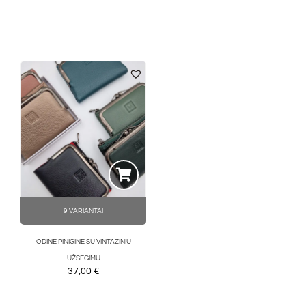
9 VARIANTAI
ODINĖ PINIGINĖ SU VINTAŽINIU
UŽSEGIMU
37,00
€