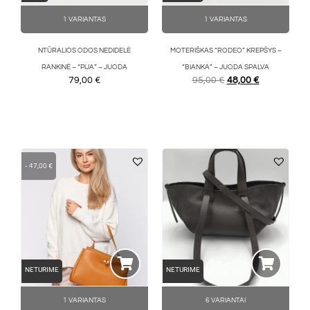
1 VARIANTAS
1 VARIANTAS
NTŪRALIOS ODOS NEDIDELĖ
MOTERIŠKAS “RODEO” KREPŠYS –
RANKINĖ – “PIJA” – JUODA
“BIANKA” – JUODA SPALVA
79,00
€
95,00
€
48,00
€
-
47,00
€
NETURIME
NETURIME
1 VARIANTAS
6 VARIANTAI