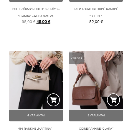
MOTERIŠKAS “RODEO” KREPŠYS –
TALPI IR PATOGI, ODINĖ RANKINĖ
“BIANKA” – RUDA SPALVA
“SELENE”
95,00
€
48,00
€
82,00
€
-
20,00
€
4 VARIANTAI
5 VARIANTAI
MINI RANKINĖ „MARTINA“ –
ODINĖ RANKINĖ “CLARA”