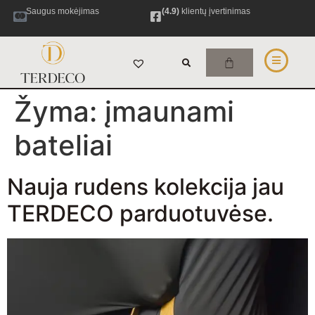
Saugus mokėjimas
(4.9)
klientų įvertinimas
Žyma:
įmaunami
bateliai
Nauja rudens kolekcija jau
TERDECO parduotuvėse.