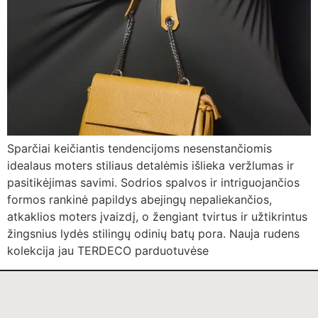
Sparčiai keičiantis tendencijoms nesenstančiomis
idealaus moters stiliaus detalėmis išlieka veržlumas ir
pasitikėjimas savimi. Sodrios spalvos ir intriguojančios
formos rankinė papildys abejingų nepaliekančios,
atkaklios moters įvaizdį, o žengiant tvirtus ir užtikrintus
žingsnius lydės stilingų odinių batų pora. Nauja rudens
kolekcija jau TERDECO parduotuvėse