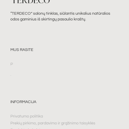
“TERDECO” salonų tinklas, siūlantis unikalius natūralios
odos gaminius iš skirtingų pasaulio kraštų.
MUS RASITE
P
.
INFORMACIJA
Privatumo politika
Prekių pirkimo, pardavimo ir grąžinimo taisyklės