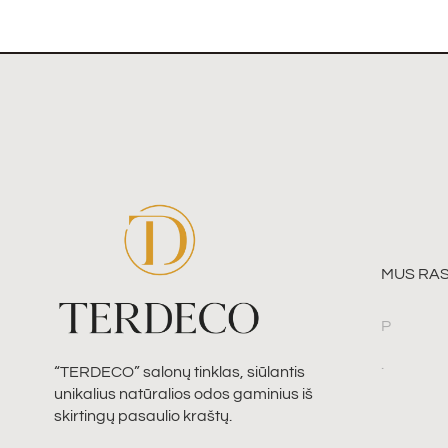
MUS RAS
P
.
“TERDECO” salonų tinklas, siūlantis
unikalius natūralios odos gaminius iš
skirtingų pasaulio kraštų.