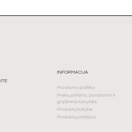
INFORMACIJA
ITE
Privatumo politika
Prekių pirkimo, pardavimo ir
grąžinimo taisyklės
Produktų kokybė
Produktų priežiūra