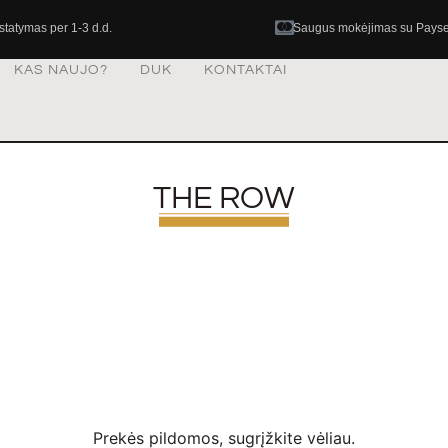
istatymas per 1-3 d.d.
Saugus mokėjimas su Pays
KAS NAUJO?
DUK
KONTAKTAI
THE ROW
Prekės pildomos, sugrįžkite vėliau.