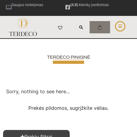
Saugus mokėjimas
(4.9)
klientų įvertinimas
TERDECO PINIGNĖ
Sorry, nothing to see here...
Prekės pildomos, sugrįžkite vėliau.
Prekių filtrai