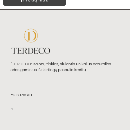
“TERDECO” salonų tinklas, siūlantis unikalius natūralios
odos gaminius iš skirtingų pasaulio kraštų.
MUS RASITE
P
.