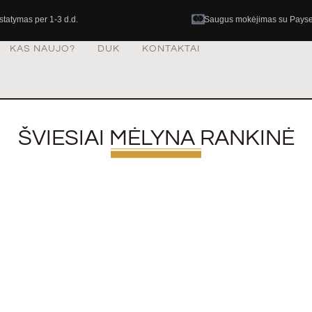
istatymas per 1-3 d.d.
Saugus mokėjimas su Pays
KAS NAUJO?
DUK
KONTAKTAI
ŠVIESIAI MĖLYNA RANKINĖ