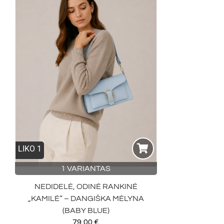
LIKO 1
1 VARIANTAS
NEDIDELĖ, ODINĖ RANKINĖ
„KAMILĖ“ – DANGIŠKA MĖLYNA
(BABY BLUE)
79,00
€