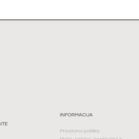
INFORMACIJA
ITE
Privatumo politika
Prekių pirkimo, pardavimo ir