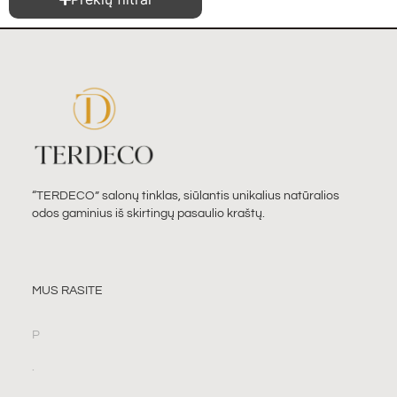
“TERDECO” salonų tinklas, siūlantis unikalius natūralios
odos gaminius iš skirtingų pasaulio kraštų.
MUS RASITE
P
.