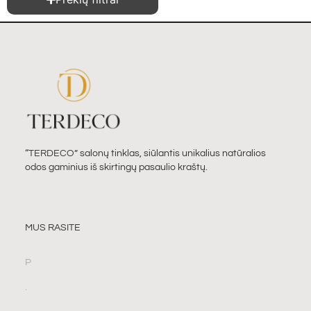
“TERDECO” salonų tinklas, siūlantis unikalius natūralios
odos gaminius iš skirtingų pasaulio kraštų.
MUS RASITE
P
.