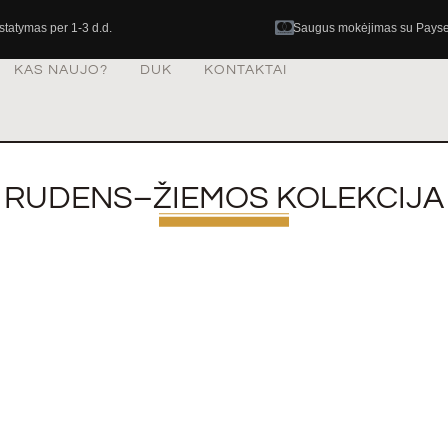
istatymas per 1-3 d.d.
Saugus mokėjimas su Pays
KAS NAUJO?
DUK
KONTAKTAI
RUDENS–ŽIEMOS KOLEKCIJA