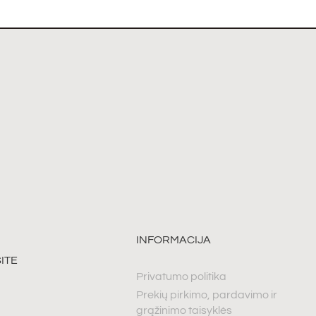
INFORMACIJA
ITE
Privatumo politika
Prekių pirkimo, pardavimo ir
grąžinimo taisyklės