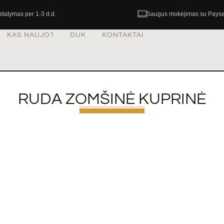
istatymas per 1-3 d.d.
Saugus mokėjimas su Pays
KAS NAUJO?
DUK
KONTAKTAI
RUDA ZOMŠINĖ KUPRINĖ