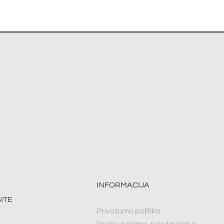
INFORMACIJA
ITE
Privatumo politika
Prekių pirkimo, pardavimo ir