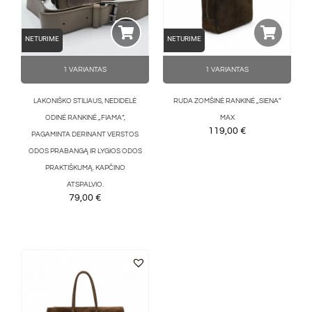
NETURIME
NETURIME
1 VARIANTAS
1 VARIANTAS
LAKONIŠKO STILIAUS, NEDIDELĖ
RUDA ZOMŠINĖ RANKINĖ „SIENA”
ODINĖ RANKINĖ „FIAMA“,
MAX
119,00
€
PAGAMINTA DERINANT VERSTOS
ODOS PRABANGĄ IR LYGIOS ODOS
PRAKTIŠKUMĄ. KAPČINO
ATSPALVIO.
79,00
€