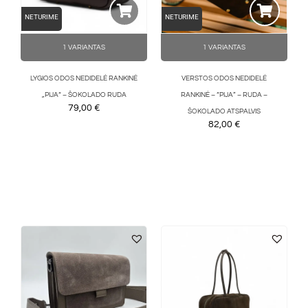
NETURIME
NETURIME
1 VARIANTAS
1 VARIANTAS
LYGIOS ODOS NEDIDELĖ RANKINĖ
VERSTOS ODOS NEDIDELĖ
„PIJA“ – ŠOKOLADO RUDA
RANKINĖ – “PIJA” – RUDA –
79,00
€
ŠOKOLADO ATSPALVIS
82,00
€