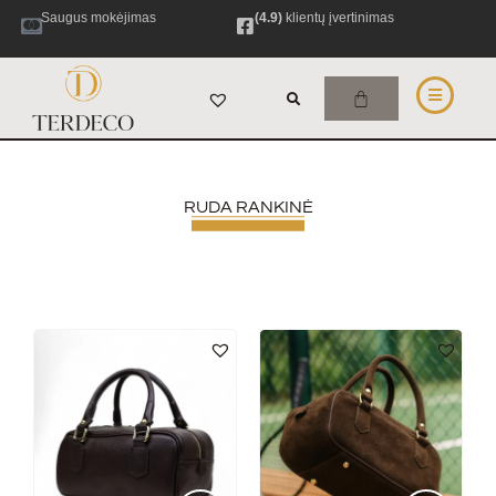
Saugus mokėjimas
(4.9)
klientų įvertinimas
RUDA RANKINĖ