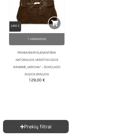
LIKO 2
1 VARIANTAS
PRABANGI IR ELEGANTIŠKA
NATŪRALIOS, VERSTOS ODOS
RANKINĖ „VERONA“ – ŠOKOLADO
RUDOS SPALVOS
129,00
€
Prekių filtrai