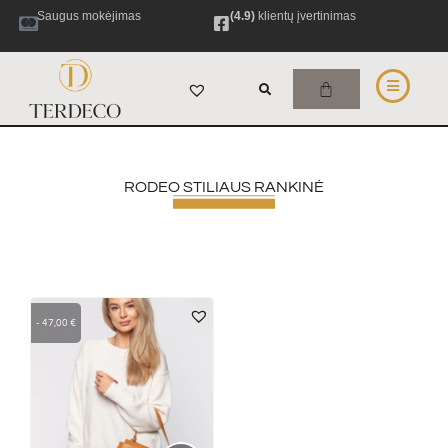
Saugus mokėjimas
(4.9)
klientų įvertinimas
RODEO STILIAUS RANKINĖ
-
47,00
€