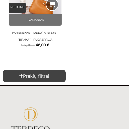
NETURIME
1 VARIANTAS
MOTERIŠKAS “RODEO” KREPŠYS –
“BIANKA” – RUDA SPALVA
95,00
€
48,00
€
Prekių filtrai