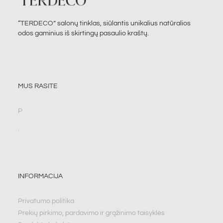
“TERDECO” salonų tinklas, siūlantis unikalius natūralios
odos gaminius iš skirtingų pasaulio kraštų.
MUS RASITE
P
.
INFORMACIJA
Privatumo politika
Prekių pirkimo, pardavimo ir grąžinimo taisyklės