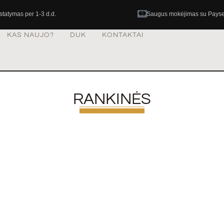
istatymas per 1-3 d.d.
Saugus mokėjimas su Pays
KAS NAUJO?
DUK
KONTAKTAI
RANKINĖS