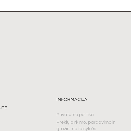
INFORMACIJA
ITE
Privatumo politika
Prekių pirkimo, pardavimo ir
grąžinimo taisyklės