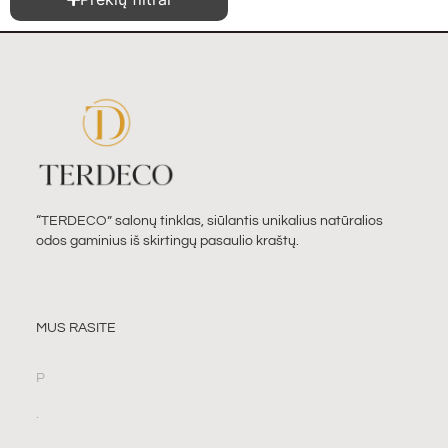
“TERDECO” salonų tinklas, siūlantis unikalius natūralios
odos gaminius iš skirtingų pasaulio kraštų.
MUS RASITE
P
.