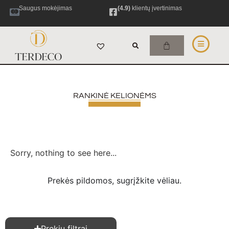
Saugus mokėjimas
(4.9)
klientų įvertinimas
RANKINĖ KELIONĖMS
Sorry, nothing to see here...
Prekės pildomos, sugrįžkite vėliau.
Prekių filtrai