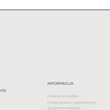
INFORMACIJA
ITE
Privatumo politika
Prekių pirkimo, pardavimo ir
grąžinimo taisyklės