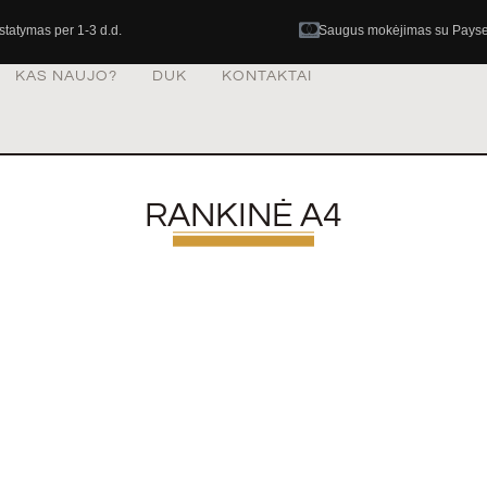
istatymas per 1-3 d.d.
Saugus mokėjimas su Pays
KAS NAUJO?
DUK
KONTAKTAI
RANKINĖ A4