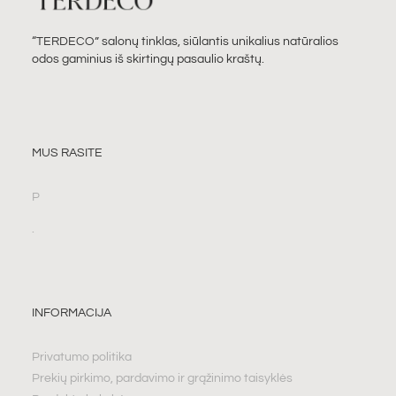
“TERDECO” salonų tinklas, siūlantis unikalius natūralios
odos gaminius iš skirtingų pasaulio kraštų.
MUS RASITE
P
.
INFORMACIJA
Privatumo politika
Prekių pirkimo, pardavimo ir grąžinimo taisyklės