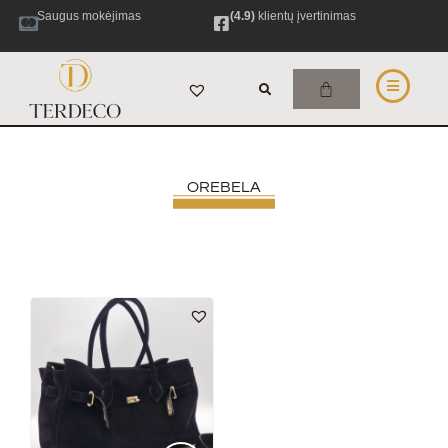
Saugus mokėjimas
(4.9)
klientų įvertinimas
OREBELA