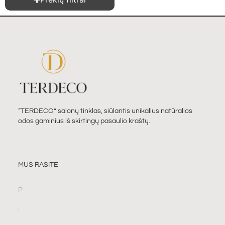
“TERDECO” salonų tinklas, siūlantis unikalius natūralios
odos gaminius iš skirtingų pasaulio kraštų.
MUS RASITE
P
.