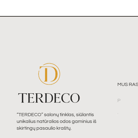
MUS RAS
P
.
“TERDECO” salonų tinklas, siūlantis
unikalius natūralios odos gaminius iš
skirtingų pasaulio kraštų.