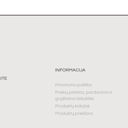
INFORMACIJA
ITE
Privatumo politika
Prekių pirkimo, pardavimo ir
grąžinimo taisyklės
Produktų kokybė
Produktų priežiūra