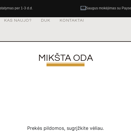
istatymas per 1-3 d.d.
Saugus mokėjimas su Pays
KAS NAUJO?
DUK
KONTAKTAI
MIKŠTA ODA
Prekės pildomos, sugrįžkite vėliau.