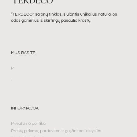
“TERDECO” salonų tinklas, siūlantis unikalius natūralios
odos gaminius iš skirtingų pasaulio kraštų.
MUS RASITE
P
.
INFORMACIJA
Privatumo politika
Prekių pirkimo, pardavimo ir grąžinimo taisyklės