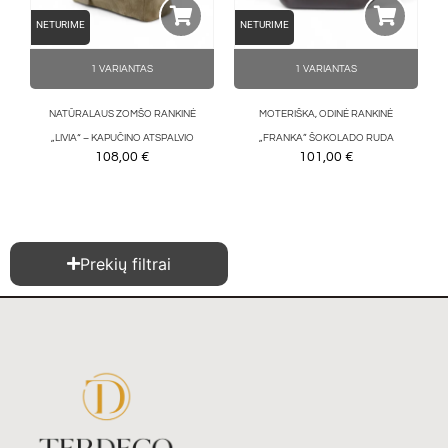
NETURIME
NETURIME
1 VARIANTAS
1 VARIANTAS
NATŪRALAUS ZOMŠO RANKINĖ
MOTERIŠKA, ODINĖ RANKINĖ
„LIVIA“ – KAPUČINO ATSPALVIO
„FRANKA” ŠOKOLADO RUDA
108,00
€
101,00
€
Prekių filtrai