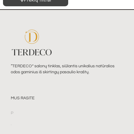
“TERDECO” salonų tinklas, siūlantis unikalius natūralios
odos gaminius iš skirtingų pasaulio kraštų.
MUS RASITE
P
.