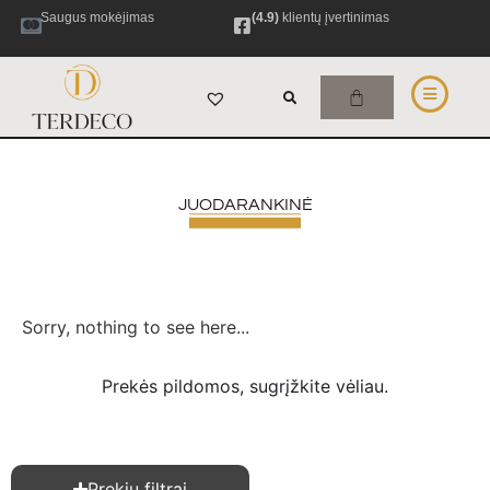
Saugus mokėjimas
(4.9)
klientų įvertinimas
JUODARANKINĖ
Sorry, nothing to see here...
Prekės pildomos, sugrįžkite vėliau.
Prekių filtrai