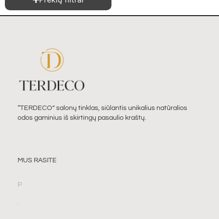
“TERDECO” salonų tinklas, siūlantis unikalius natūralios
odos gaminius iš skirtingų pasaulio kraštų.
MUS RASITE
P
.