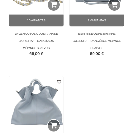
1 VARIANTAS
1 VARIANTAS
DYGSNIUOTOS ODOS RANKINĖ
IŠSKIRTINĖ ODINĖ RANKINĖ
„LORETTA“ – DANGIŠKOS
„CELESTE“ – DANGIŠKOS MĖLYNOS
MĖLYNOS SPALVOS
SPALVOS
66,00
€
89,00
€