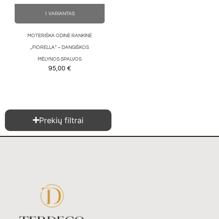
1 VARIANTAS
MOTERIŠKA ODINĖ RANKINĖ
„FIORELLA“ – DANGIŠKOS
MĖLYNOS SPALVOS
95,00
€
Prekių filtrai