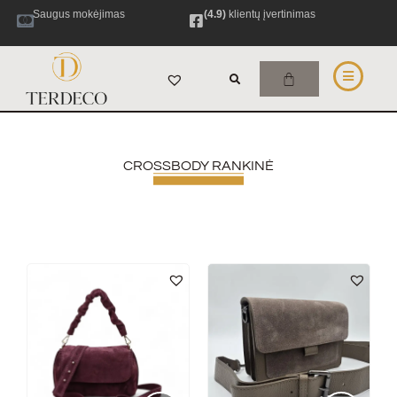
Saugus mokėjimas
(4.9)
klientų įvertinimas
CROSSBODY RANKINĖ