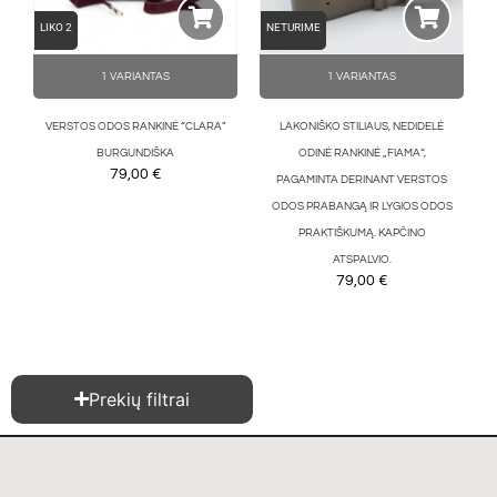
LIKO 2
NETURIME
1 VARIANTAS
1 VARIANTAS
VERSTOS ODOS RANKINĖ “CLARA”
LAKONIŠKO STILIAUS, NEDIDELĖ
BURGUNDIŠKA
ODINĖ RANKINĖ „FIAMA“,
79,00
€
PAGAMINTA DERINANT VERSTOS
ODOS PRABANGĄ IR LYGIOS ODOS
PRAKTIŠKUMĄ. KAPČINO
ATSPALVIO.
79,00
€
Prekių filtrai