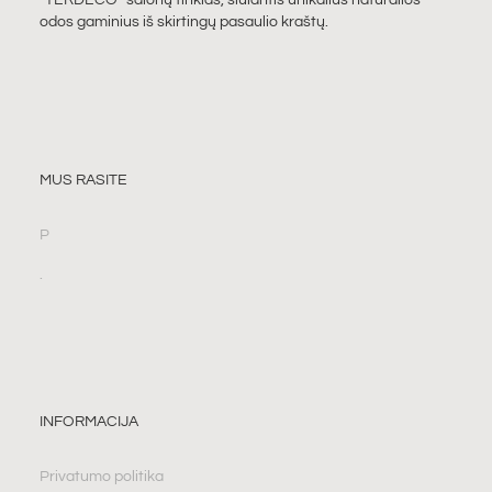
“TERDECO” salonų tinklas, siūlantis unikalius natūralios
odos gaminius iš skirtingų pasaulio kraštų.
MUS RASITE
P
.
INFORMACIJA
Privatumo politika