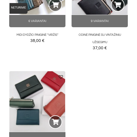
NETURIME
6 VARIANTAI
9 VARIANTAI
MIDI DYDŽIO PINIGINĖ “VIRŽIS”
ODINĖ PINIGINĖ SU VINTAŽINIU
38,00
€
UŽSEGIMU
37,00
€