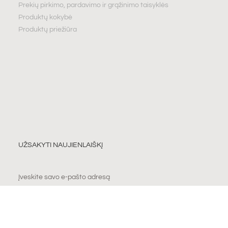
Prekių pirkimo, pardavimo ir grąžinimo taisyklės
Produktų kokybė
Produktų priežiūra
UŽSAKYTI NAUJIENLAIŠKĮ
PRENUMERUOTI